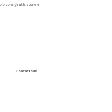
 consigli utili, storie e
Contattami
+39 340 913 0927
+39 340 913 0972