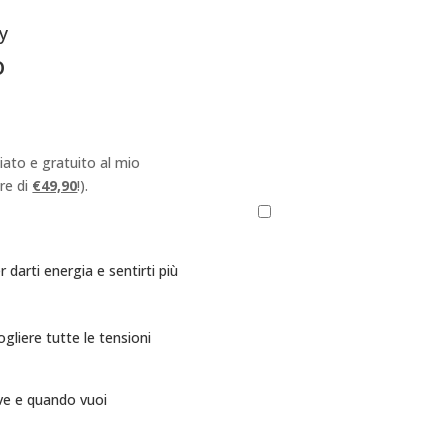
y
Iscriviti alla Newsletter
o
Indirizzo email
*
Nome
iato e gratuito al mio
re di
€49,90
!).
Acconsento al trattamento 
arti energia e sentirti più
gliere tutte le tensioni
ve e quando vuoi