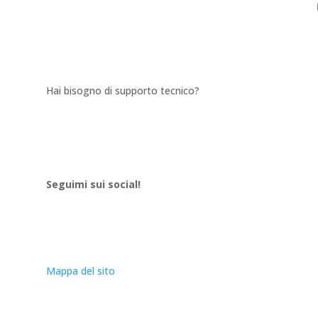
valentina@amatiecredici.it
Hai bisogno di supporto tecnico?
supporto@amatiecredici.it
Seguimi sui social!
Mappa del sito