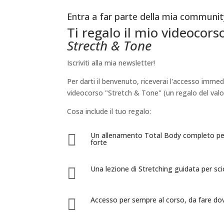
Entra a far parte della mia communit
Ti regalo il mio videocors
Strecth & Tone
Iscriviti alla mia newsletter!
Per darti il benvenuto, riceverai l'accesso immed
videocorso "Stretch & Tone" (un regalo del valo
Cosa include il tuo regalo:
Un allenamento Total Body completo per d

forte
Una lezione di Stretching guidata per scio

Accesso per sempre al corso, da fare do
